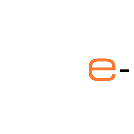
e-
postirixis