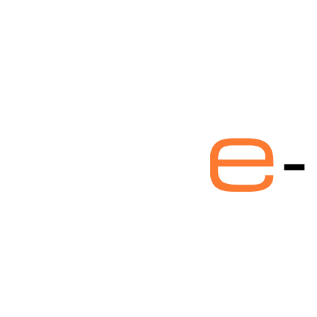
e-
postirixis